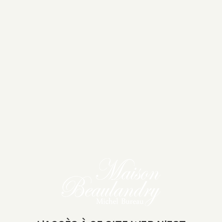
Conseils
Recettes
Actualités
Wishlist (
0
)
0
Maison
Beaulandry -
ACCUEIL
NOTRE HISTOIRE
Michel Bureau