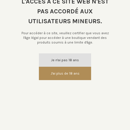
L'ACCÈS À CE SITE WEB N'EST
PAS ACCORDÉ AUX
UTILISATEURS MINEURS.
Pour accéder à ce site, veuillez certifier que vous avez
l'âge légal pour accéder à une boutique vendant des
Nous Contacter
produits soumis à une limite d'âge.
Informations
Je n'ai pas 18 ans
Collections
J'ai plus de 18 ans
Découvrir le cognac
Nous suivre
Newsletter
Pour votre santé